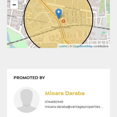
−
Leaflet
| ©
OpenStreetMap
contributors
PROMOTED BY
Mioara Daraba
0744650945
mioara.daraba@vantageproperties.ro