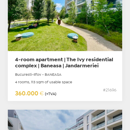
4-room apartment | The Ivy residential
complex | Baneasa | Jandarmeriei
Bucuresti-Ilfov - BANEASA
4 rooms, 113 sqm of usable space
#21696
360.000
€
(+TVA)