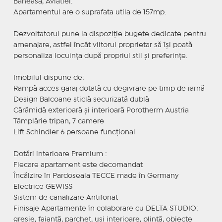
Baneasa, Aviatiei.
Apartamentul are o suprafata utila de 157mp.
Dezvoltatorul pune la dispoziție bugete dedicate pentru
amenajare, astfel încât viitorul proprietar să își poată
personaliza locuința după propriul stil și preferințe.
Imobilul dispune de:
Rampă acces garaj dotată cu degivrare pe timp de iarnă
Design Balcoane sticlă securizată dublă
Cărămidă exterioară și interioară Porotherm Austria
Tâmplărie tripan, 7 camere
Lift Schindler 6 persoane funcțional
Dotări interioare Premium :
Fiecare apartament este decomandat
Încălzire în Pardoseala TECCE made în Germany
Electrice GEWISS
Sistem de canalizare Antifonat
Finisaje Apartamente în colaborare cu DELTA STUDIO:
gresie, faianță, parchet, uși interioare, plintă, obiecte