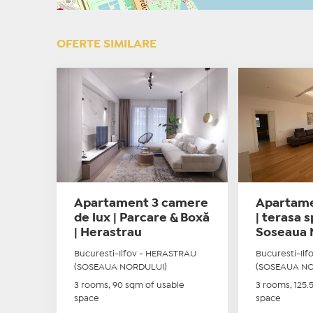
OFERTE SIMILARE
Apartament 3 camere
Apartame
de lux | Parcare & Boxă
| terasa s
| Herastrau
Soseaua 
Bucuresti-Ilfov - HERASTRAU
Bucuresti-Il
(SOSEAUA NORDULUI)
(SOSEAUA NO
3 rooms, 90 sqm of usable
3 rooms, 125.
space
space