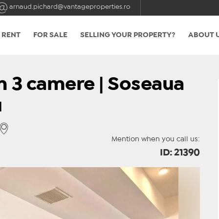
arnaud.pichard@vantageproperties.ro
 RENT
FOR SALE
SELLING YOUR PROPERTY?
ABOUT 
 3 camere | Soseaua
u
Mention when you call us:
ID: 21390