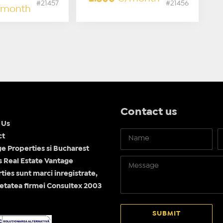
#21457
#21456
/month
Contact us
 Us
ct
e Properties si Bucharest
Real Estate Vantage
ties sunt marci inregistrate,
etatea firmei Consultex 2003