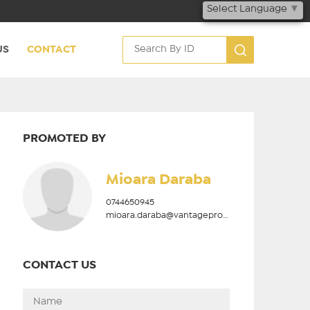
Select Language
▼
US
CONTACT
PROMOTED BY
Mioara Daraba
0744650945
mioara.daraba@vantageproperties.ro
CONTACT US