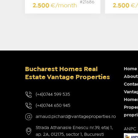
#21686
2.500
€/month
2.500
€
Bucharest Homes Real
Home
Estate Vantage Properties
About
Conta
Vantag
(+4)0744 599 535
Homes 
(+4)0744 650 945
Proper
propri
arnaud.pichard@vantageproperties.ro
Strada Athanasie Enescu nr.39, etaj 1,
ANPC
ap. 2A, 012175, sector 1, Bucuresti