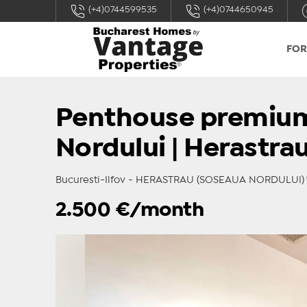
(+4)0744599535
(+4)0744650945
FOR
Penthouse premium
Nordului | Herastra
Bucuresti-Ilfov - HERASTRAU (SOSEAUA NORDULUI)
2.500
€/month