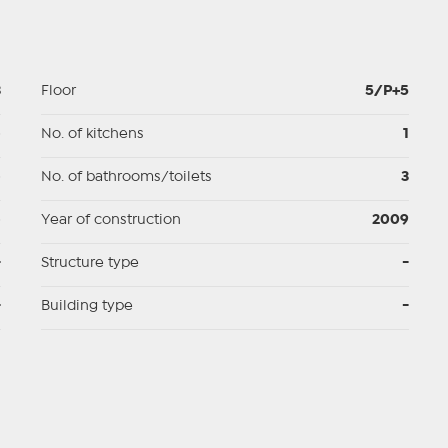
3
Floor
5/P+5
p
No. of kitchens
1
p
No. of bathrooms/toilets
3
p
Year of construction
2009
-
Structure type
-
-
Building type
-