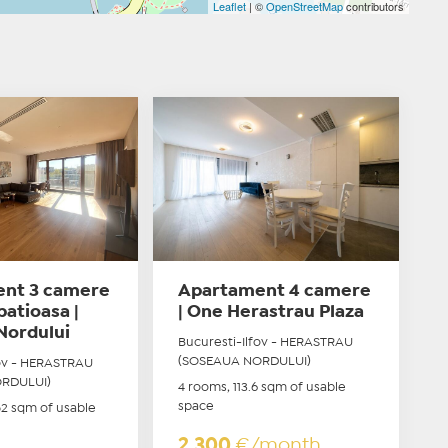
Leaflet
| ©
OpenStreetMap
contributors
nt 3 camere
Apartament 4 camere
patioasa |
| One Herastrau Plaza
Nordului
Bucuresti-Ilfov - HERASTRAU
(SOSEAUA NORDULUI)
fov - HERASTRAU
RDULUI)
4 rooms, 113.6 sqm of usable
space
52 sqm of usable
2.300
€/month