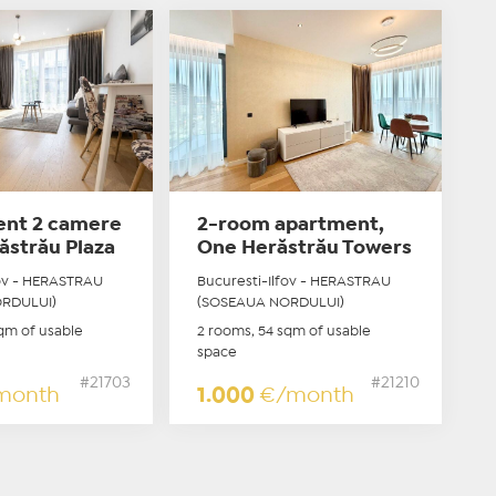
nt 2 camere
2-room apartment,
ăstrău Plaza
One Herăstrău Towers
fov - HERASTRAU
Bucuresti-Ilfov - HERASTRAU
RDULUI)
(SOSEAUA NORDULUI)
qm of usable
2 rooms, 54 sqm of usable
space
#21703
#21210
month
1.000
€/month