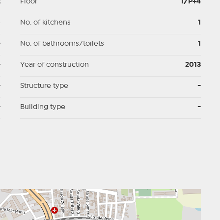
2
Floor
1/P+4
p
No. of kitchens
1
-
No. of bathrooms/toilets
1
-
Year of construction
2013
-
Structure type
-
-
Building type
-