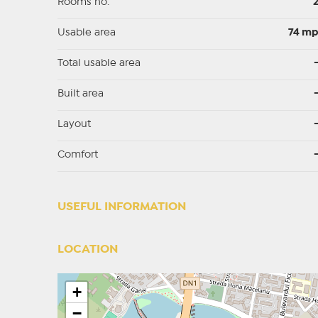
Rooms no.
Usable area
74 m
Total usable area
Built area
Layout
Comfort
USEFUL INFORMATION
LOCATION
+
−