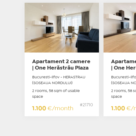
Apartament 2 camere
Apartame
| One Herăstrău Plaza
| One Her
Bucuresti-Ilfov - HERASTRAU
Bucuresti-Il
(SOSEAUA NORDULUI)
(SOSEAUA NO
2 rooms, 58 sqm of usable
2 rooms, 58 s
space
space
#21710
1.100
€/month
1.100
€/