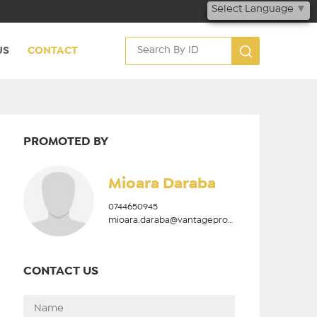
Select Language
▼
US
CONTACT
PROMOTED BY
Mioara Daraba
0744650945
mioara.daraba@vantageproperties.ro
CONTACT US