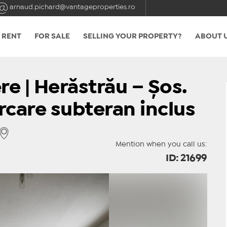
arnaud.pichard@vantageproperties.ro
 RENT
FOR SALE
SELLING YOUR PROPERTY?
ABOUT 
e | Herăstrău – Șos.
rcare subteran inclus
Mention when you call us:
ID: 21699