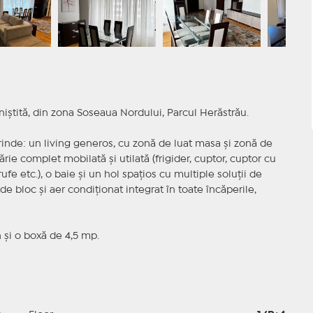
niștită, din zona Soseaua Nordului, Parcul Herăstrău.
inde: un living generos, cu zonă de luat masa și zonă de
rie complet mobilată și utilată (frigider, cuptor, cuptor cu
e etc.), o baie și un hol spațios cu multiple soluții de
e bloc și aer condiționat integrat în toate încăperile,
n și o boxă de 4,5 mp.