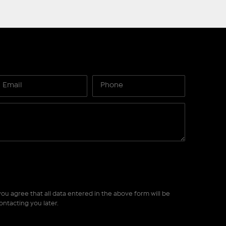
ou agree that all data entered in the above form will be
ontacting you later.