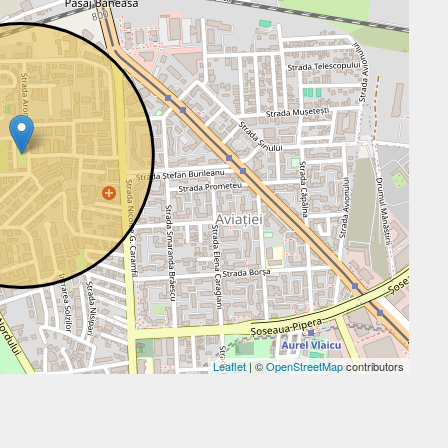
Leaflet
| ©
OpenStreetMap
contributors