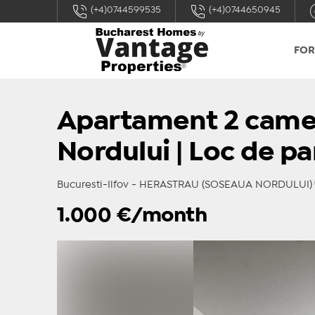
(+4)0744599535
(+4)0744650945
FOR
Apartament 2 camer
Nordului | Loc de pa
Bucuresti-Ilfov - HERASTRAU (SOSEAUA NORDULUI)
1.000
€/month