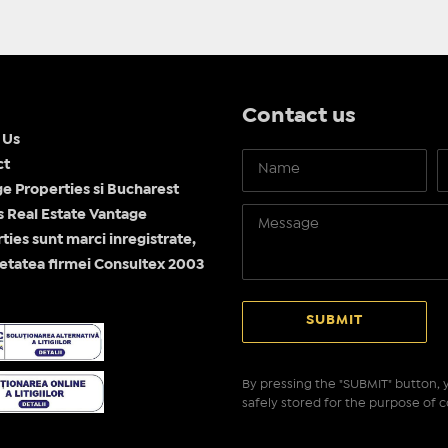
Contact us
 Us
ct
e Properties si Bucharest
Real Estate Vantage
ties sunt marci inregistrate,
etatea firmei Consultex 2003
By pressing the "SUBMIT" button, y
safely stored for the purpose of c