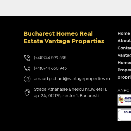
Bucharest Homes Real
Home
Estate Vantage Properties
About
Conta
Vantag
(+4)0744 599 535
Homes 
(+4)0744 650 945
Proper
propri
arnaud.pichard@vantageproperties.ro
Strada Athanasie Enescu nr.39, etaj 1,
ANPC
ap. 2A, 012175, sector 1, Bucuresti