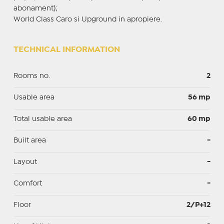
abonament);
World Class Caro si Upground in apropiere.
TECHNICAL INFORMATION
Rooms no.
2
Usable area
56 mp
Total usable area
60 mp
Built area
-
Layout
-
Comfort
-
Floor
2/P+12