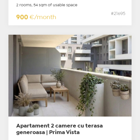
2 rooms, 54 sqm of usable space
#21695
900
€/month
Apartament 2 camere cu terasa
generoasa | Prima Vista