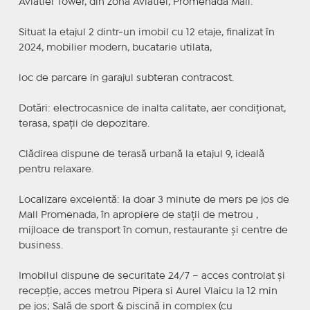
Aviatiei Tower, din zona Aviatiei, Promenada Mall.
Situat la etajul 2 dintr-un imobil cu 12 etaje, finalizat în
2024, mobilier modern, bucatarie utilata,
loc de parcare in garajul subteran contracost.
Dotări: electrocasnice de inalta calitate, aer condiționat,
terasa, spații de depozitare.
Clădirea dispune de terasă urbană la etajul 9, ideală
pentru relaxare.
Localizare excelentă: la doar 3 minute de mers pe jos de
Mall Promenada, în apropiere de stații de metrou ,
mijloace de transport în comun, restaurante și centre de
business.
Imobilul dispune de securitate 24/7 – acces controlat și
recepție, acces metrou Pipera si Aurel Vlaicu la 12 min
pe jos; Sală de sport & piscină in complex (cu