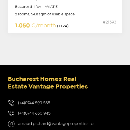
Bucuresti-Ilfov - AVIATIEI
2 rooms, 54.8 sqm of usable space
#21593
1.050
€/month
(+TVA)
Bucharest Homes Real
Estate Vantage Properties
(+4)0744 599 535
(+4)0744 650 945
arnaud.pichard@vantageproperties.ro